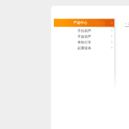
产品中心
手拉葫芦
手扳葫芦
单轨行车
起重链条