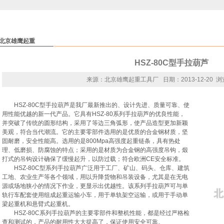
北京雄鹰起重
HSZ-80C型手拉葫芦
来源：北京雄鹰起重工具厂 日期：2013-12-20 浏
HSZ-80C型手拉葫芦是我厂最新推出的、设计先进、质量可靠、使
用性能优越的新一代产品。它具有HSZ-80系列手拉葫芦的优良性能，
并突破了传统的圆形结构，采用了等边三角弧形，使产品造型更加新颖
美观，符合当代潮流。它的主要零部件选用的是优质的合金钢材质，坚
固耐磨，安全性能高。选用的是800Mpa高强度起重链条，具有热处
理、低磨损、防腐蚀的特点；采用的是材质为合金钢的高强度吊钩，煅
打式的吊钩设计确保了缓慢起升，以防过载；符合欧洲CE安全标准。
HSZ-80C型系列手拉葫芦广泛用于工厂、矿山、码头、仓库、建筑
工地、农业生产等各个领域，用以升降货物和吊装设备，尤其是在无电
源或场地狭小的情况下作业，更显示出优越性。该系列手拉葫芦可与单
轨行车配套使用组成起重运输小车，用于单轨架空运输，或用于手动单
梁起重机和悬臂式起重机。
HSZ-80C系列手拉葫芦的主要零部件和整机性能，都是经过严格检
查和测试的，产品的耐用性大大提高了，保证使用安全可靠。