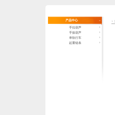
产品中心
手拉葫芦
手扳葫芦
单轨行车
起重链条