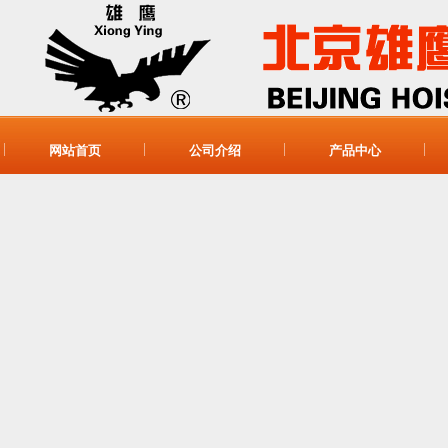
网站首页
公司介绍
产品中心