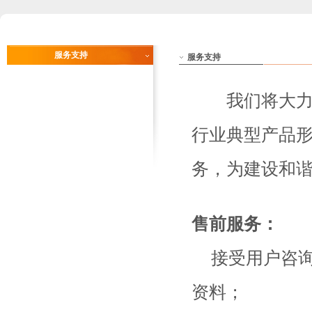
服务支持
服务支持
我们将大力
行业典型产品
务，为建设和
售前服务：
接受用户咨询
资料；